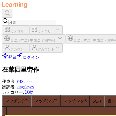
カテゴリー
カテゴリー
言語
日本語
|
中国語（簡体字）
言語
日本語
|
中国語（簡体
アカウント
アカウント
登録
ログイン
在菜园里劳作
作成者
:
E4School
翻訳者
:
kingsleyes
カテゴリー
:
活動
マッチング1
マッチング2
マッチング3
入力
書く