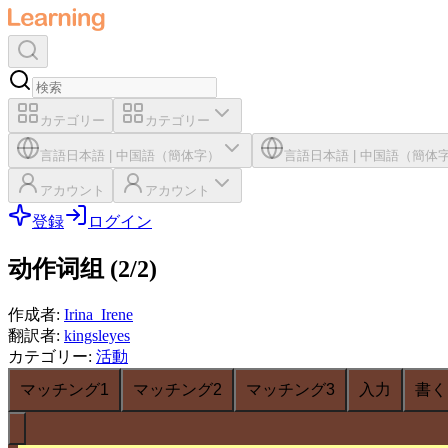
カテゴリー
カテゴリー
言語
日本語
|
中国語（簡体字）
言語
日本語
|
中国語（簡体
アカウント
アカウント
登録
ログイン
动作词组 (2/2)
作成者
:
Irina_Irene
翻訳者
:
kingsleyes
カテゴリー
:
活動
マッチング1
マッチング2
マッチング3
入力
書く