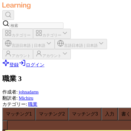
カテゴリー
カテゴリー
言語
日本語
|
日本語
言語
日本語
|
日本語
アカウント
アカウント
登録
ログイン
職業 3
作成者
:
johnadams
翻訳者
:
Michiru
カテゴリー
:
職業
マッチング1
マッチング2
マッチング3
入力
書く