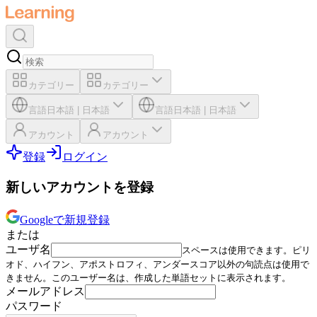
カテゴリー
カテゴリー
言語
日本語
|
日本語
言語
日本語
|
日本語
アカウント
アカウント
登録
ログイン
新しいアカウントを登録
Googleで新規登録
または
ユーザ名
スペースは使用できます。ピリ
オド、ハイフン、アポストロフィ、アンダースコア以外の句読点は使用で
きません。このユーザー名は、作成した単語セットに表示されます。
メールアドレス
パスワード