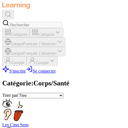
Catégorie
Catégorie
Langue
Français
|
Ukrainien
Langue
Français
|
Ukrainien
Compte
Compte
S'inscrire
Se connecter
Catégorie
:
Corps/Santé
Trier par
Les Cinq Sens