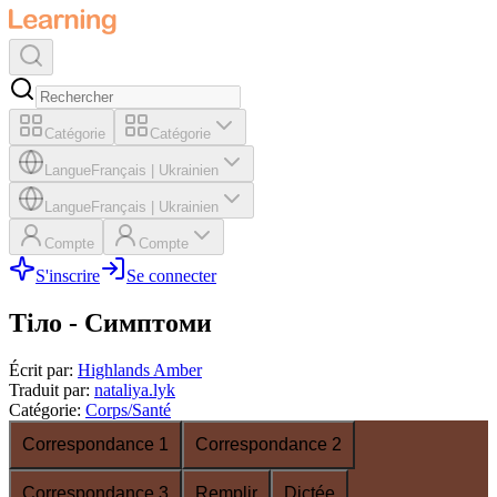
Catégorie
Catégorie
Langue
Français
|
Ukrainien
Langue
Français
|
Ukrainien
Compte
Compte
S'inscrire
Se connecter
Тіло - Симптоми
Écrit par
:
Highlands Amber
Traduit par
:
nataliya.lyk
Catégorie
:
Corps/Santé
Correspondance 1
Correspondance 2
Correspondance 3
Remplir
Dictée