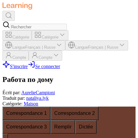
Catégorie
Catégorie
Langue
Français
|
Russe
Langue
Français
|
Russe
Compte
Compte
S'inscrire
Se connecter
Работа по дому
Écrit par
:
AurelieCampioni
Traduit par
:
nataliya.lyk
Catégorie
:
Maison
Correspondance 1
Correspondance 2
Correspondance 3
Remplir
Dictée