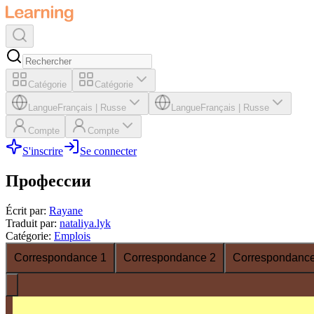
Catégorie
Catégorie
Langue
Français
|
Russe
Langue
Français
|
Russe
Compte
Compte
S'inscrire
Se connecter
Профессии
Écrit par
:
Rayane
Traduit par
:
nataliya.lyk
Catégorie
:
Emplois
Correspondance 1
Correspondance 2
Correspondance