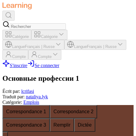
Catégorie
Catégorie
Langue
Français
|
Russe
Langue
Français
|
Russe
Compte
Compte
S'inscrire
Se connecter
Основные профессии 1
Écrit par
:
lcrifasi
Traduit par
:
nataliya.lyk
Catégorie
:
Emplois
Correspondance 1
Correspondance 2
Correspondance 3
Remplir
Dictée