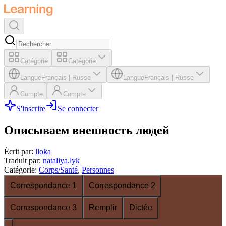
Catégorie
Catégorie
Langue
Français
|
Russe
Langue
Français
|
Russe
Compte
Compte
S'inscrire
Se connecter
Описываем внешность людей
Écrit par
:
lloka
Traduit par
:
nataliya.lyk
Catégorie
:
Corps/Santé
,
Personnes
Correspondance 1
Correspondance 2
Correspondance 3
Remplir
Dictée