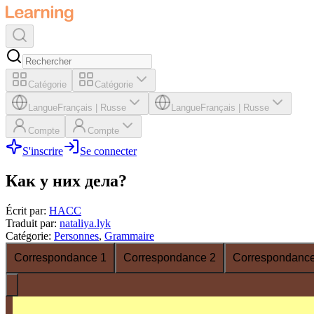
Catégorie
Catégorie
Langue
Français
|
Russe
Langue
Français
|
Russe
Compte
Compte
S'inscrire
Se connecter
Как у них дела?
Écrit par
:
HACC
Traduit par
:
nataliya.lyk
Catégorie
:
Personnes
,
Grammaire
Correspondance 1
Correspondance 2
Correspondance