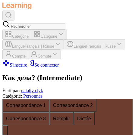
Catégorie
Catégorie
Langue
Français
|
Russe
Langue
Français
|
Russe
Compte
Compte
S'inscrire
Se connecter
Как дела? (Intermediate)
Écrit par
:
nataliya.lyk
Catégorie
:
Personnes
Correspondance 1
Correspondance 2
Correspondance 3
Remplir
Dictée