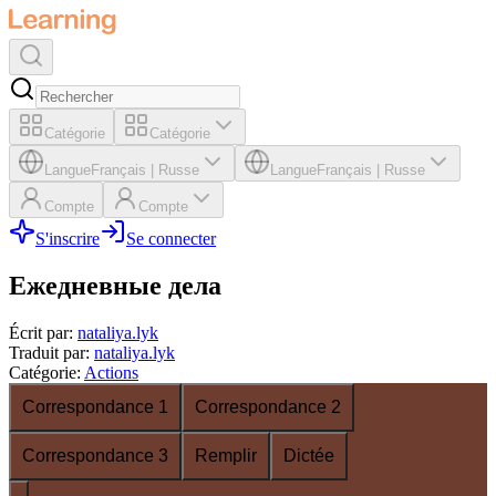
Catégorie
Catégorie
Langue
Français
|
Russe
Langue
Français
|
Russe
Compte
Compte
S'inscrire
Se connecter
Ежедневные дела
Écrit par
:
nataliya.lyk
Traduit par
:
nataliya.lyk
Catégorie
:
Actions
Correspondance 1
Correspondance 2
Correspondance 3
Remplir
Dictée