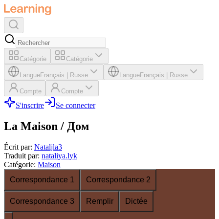
Catégorie
Catégorie
Langue
Français
|
Russe
Langue
Français
|
Russe
Compte
Compte
S'inscrire
Se connecter
La Maison / Дом
Écrit par
:
Nataljla3
Traduit par
:
nataliya.lyk
Catégorie
:
Maison
Correspondance 1
Correspondance 2
Correspondance 3
Remplir
Dictée