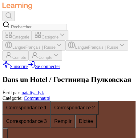
Catégorie
Catégorie
Langue
Français
|
Russe
Langue
Français
|
Russe
Compte
Compte
S'inscrire
Se connecter
Dans un Hotel / Гостиница Пулковская
Écrit par
:
nataliya.lyk
Catégorie
:
Communauté
Correspondance 1
Correspondance 2
Correspondance 3
Remplir
Dictée