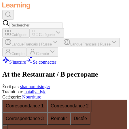
Catégorie
Catégorie
Langue
Français
|
Russe
Langue
Français
|
Russe
Compte
Compte
S'inscrire
Se connecter
At the Restaurant / В ресторане
Écrit par
:
shannon.risinger
Traduit par
:
nataliya.lyk
Catégorie
:
Nourriture
Correspondance 1
Correspondance 2
Correspondance 3
Remplir
Dictée