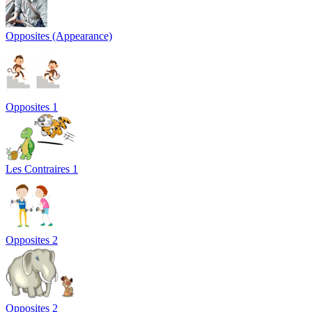
Opposites (Appearance)
Opposites 1
Les Contraires 1
Opposites 2
Opposites 2