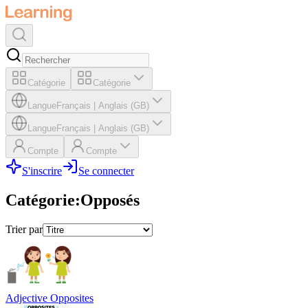
Catégorie
Catégorie
Langue
Français
|
Anglais (GB)
Langue
Français
|
Anglais (GB)
Compte
Compte
S'inscrire
Se connecter
Catégorie
:
Opposés
Trier par
Adjective Opposites