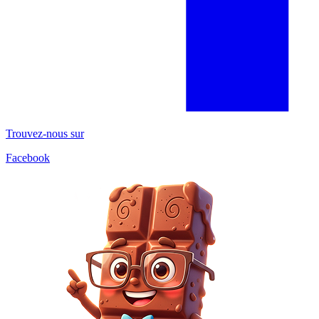
Trouvez-nous sur
Facebook