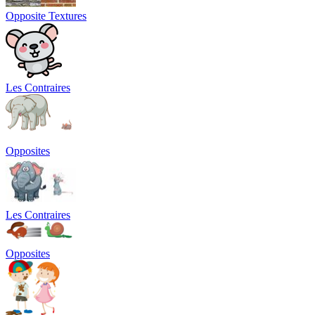
Opposite Textures
Les Contraires
Opposites
Les Contraires
Opposites