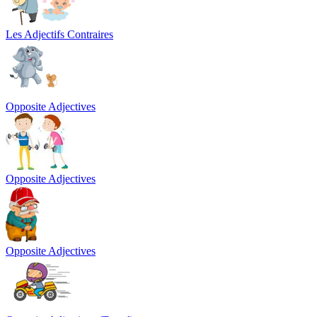
Les Adjectifs Contraires
Opposite Adjectives
Opposite Adjectives
Opposite Adjectives