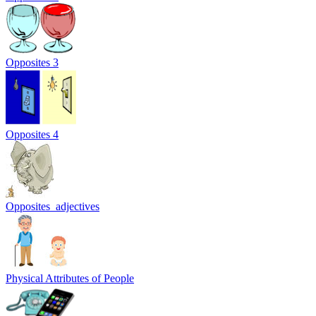
Opposites 3
Opposites 4
Opposites_adjectives
Physical Attributes of People