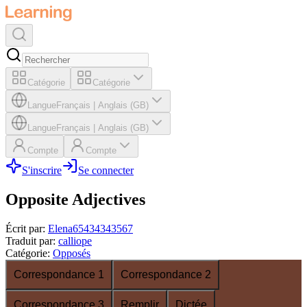
Catégorie
Catégorie
Langue
Français
|
Anglais (GB)
Langue
Français
|
Anglais (GB)
Compte
Compte
S'inscrire
Se connecter
Opposite Adjectives
Écrit par
:
Elena65434343567
Traduit par
:
calliope
Catégorie
:
Opposés
Correspondance 1
Correspondance 2
Correspondance 3
Remplir
Dictée