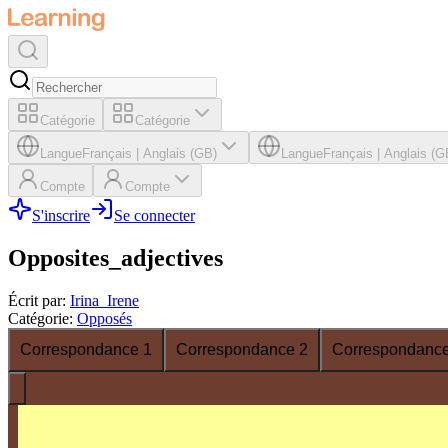
Catégorie
Catégorie
Langue
Français
|
Anglais (GB)
Langue
Français
|
Anglais (G
Compte
Compte
S'inscrire
Se connecter
Opposites_adjectives
Écrit par
:
Irina_Irene
Catégorie
:
Opposés
Correspondance 1
Correspondance 2
Correspondance