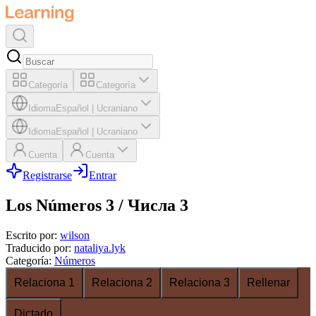
Categoría
Categoría
Idioma
Español
|
Ucraniano
Idioma
Español
|
Ucraniano
Cuenta
Cuenta
Registrarse
Entrar
Los Números 3 / Числа 3
Escrito por
:
wilson
Traducido por
:
nataliya.lyk
Categoría
:
Números
Relaciona 1
Relaciona 2
Relaciona 3
Rellenar
Dictado