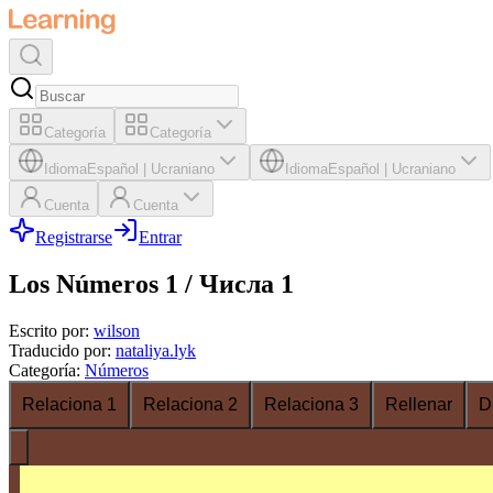
Categoría
Categoría
Idioma
Español
|
Ucraniano
Idioma
Español
|
Ucraniano
Cuenta
Cuenta
Registrarse
Entrar
Los Números 1 / Числа 1
Escrito por
:
wilson
Traducido por
:
nataliya.lyk
Categoría
:
Números
Relaciona 1
Relaciona 2
Relaciona 3
Rellenar
D