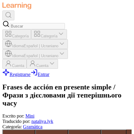
Categoría
Categoría
Idioma
Español
|
Ucraniano
Idioma
Español
|
Ucraniano
Cuenta
Cuenta
Registrarse
Entrar
Frases de acción en presente simple /
Фрази з дієсловами дії теперішнього
часу
Escrito por
:
Mini
Traducido por
:
nataliya.lyk
Categoría
:
Gramática