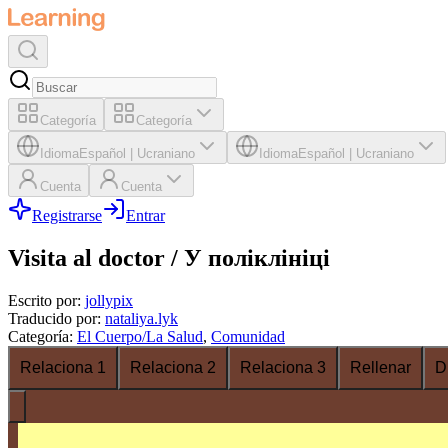
Categoría
Categoría
Idioma
Español
|
Ucraniano
Idioma
Español
|
Ucraniano
Cuenta
Cuenta
Registrarse
Entrar
Visita al doctor / У поліклініці
Escrito por
:
jollypix
Traducido por
:
nataliya.lyk
Categoría
:
El Cuerpo/La Salud
,
Comunidad
Relaciona 1
Relaciona 2
Relaciona 3
Rellenar
D