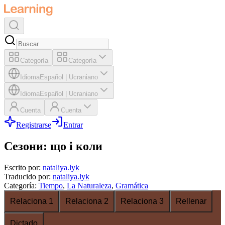
Categoría
Categoría
Idioma
Español
|
Ucraniano
Idioma
Español
|
Ucraniano
Cuenta
Cuenta
Registrarse
Entrar
Сезони: що і коли
Escrito por
:
nataliya.lyk
Traducido por
:
nataliya.lyk
Categoría
:
Tiempo
,
La Naturaleza
,
Gramática
Relaciona 1
Relaciona 2
Relaciona 3
Rellenar
Dictado