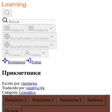
Categoría
Categoría
Idioma
Español
|
Ucraniano
Idioma
Español
|
Ucraniano
Cuenta
Cuenta
Registrarse
Entrar
Прикметники
Escrito por
:
cbermejoc
Traducido por
:
nataliya.lyk
Categoría
:
Gramática
Relaciona 1
Relaciona 2
Relaciona 3
Rellenar
Dictado