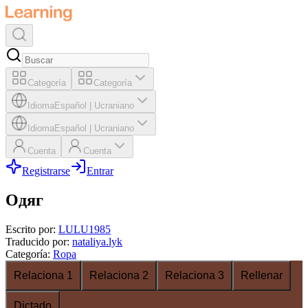
Categoría
Categoría
Idioma
Español
|
Ucraniano
Idioma
Español
|
Ucraniano
Cuenta
Cuenta
Registrarse
Entrar
Одяг
Escrito por
:
LULU1985
Traducido por
:
nataliya.lyk
Categoría
:
Ropa
Relaciona 1
Relaciona 2
Relaciona 3
Rellenar
Dictado