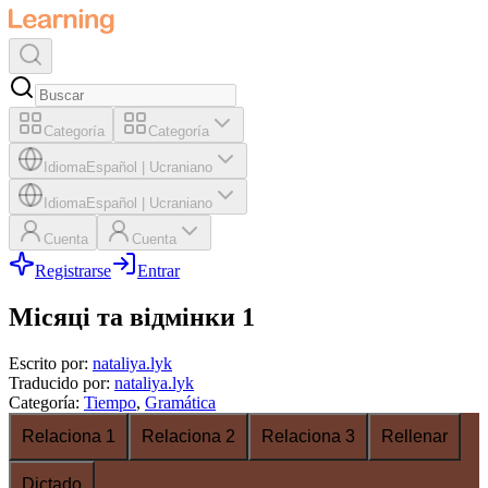
Categoría
Categoría
Idioma
Español
|
Ucraniano
Idioma
Español
|
Ucraniano
Cuenta
Cuenta
Registrarse
Entrar
Місяці та відмінки 1
Escrito por
:
nataliya.lyk
Traducido por
:
nataliya.lyk
Categoría
:
Tiempo
,
Gramática
Relaciona 1
Relaciona 2
Relaciona 3
Rellenar
Dictado