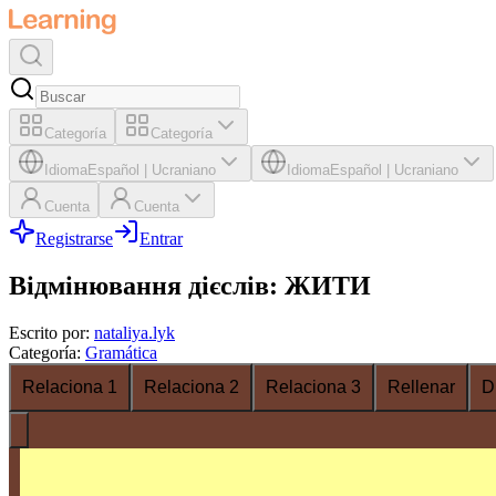
Categoría
Categoría
Idioma
Español
|
Ucraniano
Idioma
Español
|
Ucraniano
Cuenta
Cuenta
Registrarse
Entrar
Відмінювання дієслів: ЖИТИ
Escrito por
:
nataliya.lyk
Categoría
:
Gramática
Relaciona 1
Relaciona 2
Relaciona 3
Rellenar
D