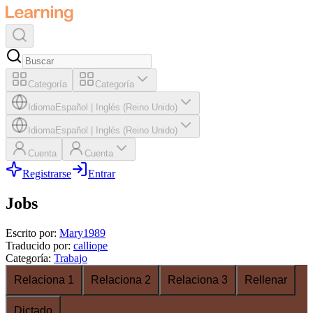
Categoría
Categoría
Idioma
Español
|
Inglés (Reino Unido)
Idioma
Español
|
Inglés (Reino Unido)
Cuenta
Cuenta
Registrarse
Entrar
Jobs
Escrito por
:
Mary1989
Traducido por
:
calliope
Categoría
:
Trabajo
Relaciona 1
Relaciona 2
Relaciona 3
Rellenar
Dictado