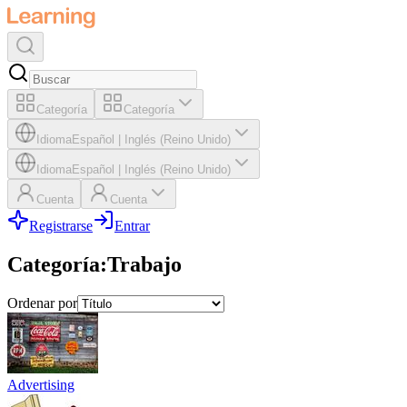
Categoría
Categoría
Idioma
Español
|
Inglés (Reino Unido)
Idioma
Español
|
Inglés (Reino Unido)
Cuenta
Cuenta
Registrarse
Entrar
Categoría
:
Trabajo
Ordenar por
Advertising