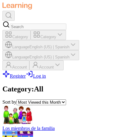
Category
Category
Language
English (US)
|
Spanish
Language
English (US)
|
Spanish
Account
Account
Register
Log in
Category
:
All
Sort by
Los miembros de la familia