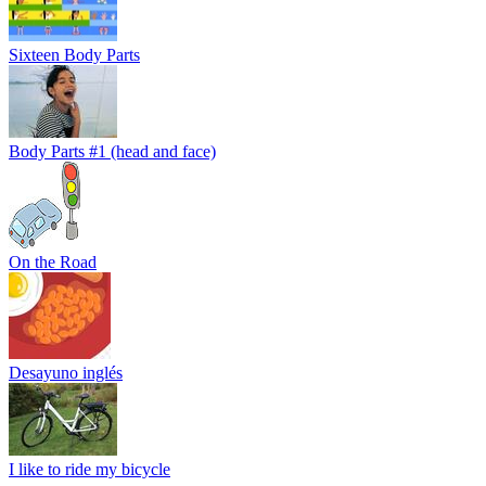
Sixteen Body Parts
Body Parts #1 (head and face)
On the Road
Desayuno inglés
I like to ride my bicycle