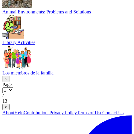
Animal Environments: Problems and Solutions
Library Activities
Los miembros de la familia
<
Page
/
13
>
About
Help
Contributions
Privacy Policy
Terms of Use
Contact Us