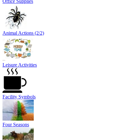
Office Supplies
Animal Actions (2/2)
Leisure Activities
Facility Symbols
Four Seasons