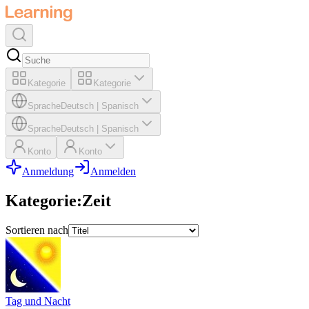
Kategorie
Kategorie
Sprache
Deutsch
|
Spanisch
Sprache
Deutsch
|
Spanisch
Konto
Konto
Anmeldung
Anmelden
Kategorie
:
Zeit
Sortieren nach
Tag und Nacht