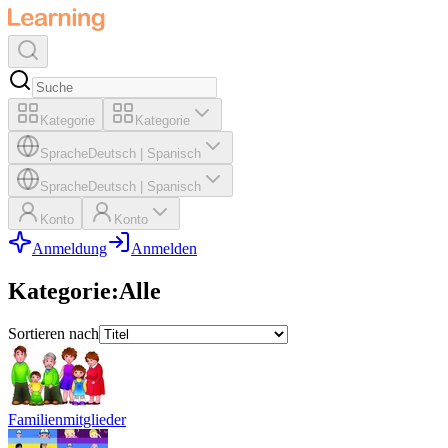
Kategorie
Kategorie
Sprache
Deutsch
|
Spanisch
Sprache
Deutsch
|
Spanisch
Konto
Konto
Anmeldung
Anmelden
Kategorie
:
Alle
Sortieren nach
Familienmitglieder