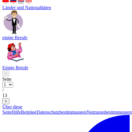
Länder und Nationalitäten
einige Berufe
Einige Berufe
<
Seite
/
13
>
Über diese
Seite
Hilfe
Beiträge
Datenschutzbestimmungen
Nutzungsbestimmungen