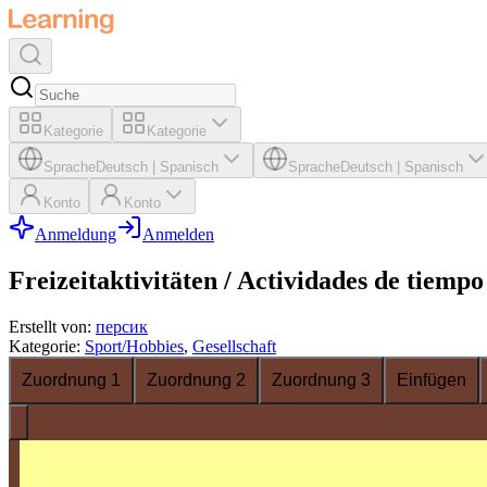
Kategorie
Kategorie
Sprache
Deutsch
|
Spanisch
Sprache
Deutsch
|
Spanisch
Konto
Konto
Anmeldung
Anmelden
Freizeitaktivitäten / Actividades de tiempo
Erstellt von
:
персик
Kategorie
:
Sport/Hobbies
,
Gesellschaft
Zuordnung 1
Zuordnung 2
Zuordnung 3
Einfügen