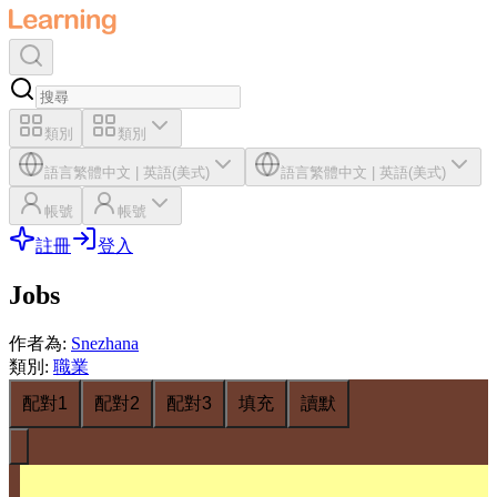
類別
類別
語言
繁體中文
|
英語(美式)
語言
繁體中文
|
英語(美式)
帳號
帳號
註冊
登入
Jobs
作者為
:
Snezhana
類別
:
職業
配對1
配對2
配對3
填充
讀默