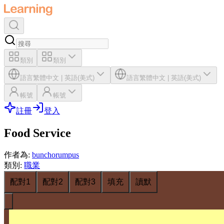
類別
類別
語言
繁體中文
|
英語(美式)
語言
繁體中文
|
英語(美式)
帳號
帳號
註冊
登入
Food Service
作者為
:
bunchorumpus
類別
:
職業
配對1
配對2
配對3
填充
讀默