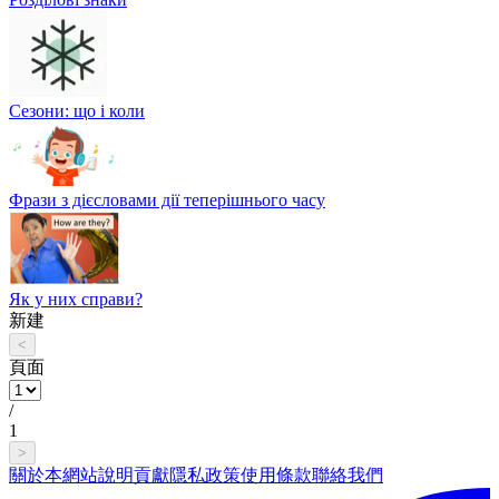
Сезони: що і коли
Фрази з дієсловами дії теперішнього часу
Як у них справи?
新建
<
頁面
/
1
>
關於本網站
說明
貢獻
隱私政策
使用條款
聯絡我們