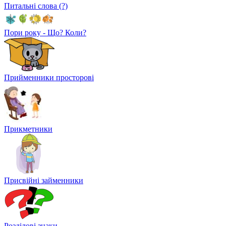
Питальні слова (?)
Пори року - Що? Коли?
Прийменники просторові
Прикметники
Присвійні займенники
Розділові знаки