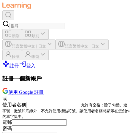
類別
類別
語言
繁體中文
|
日文
語言
繁體中文
|
日文
帳號
帳號
註冊
登入
註冊一個新帳戶
使用 Google 註冊
或
使用者名稱
允許有空格；除了句點、連
字號、撇號和底線外，不允許使用標點符號。該使用者名稱將顯示在您創作
的單字集中。
電郵
密碼