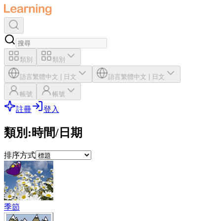
類別
類別
語言
繁體中文
|
日文
語言
繁體中文
|
日文
帳號
帳號
註冊
登入
類別
:
時間/日期
排序方式
季節