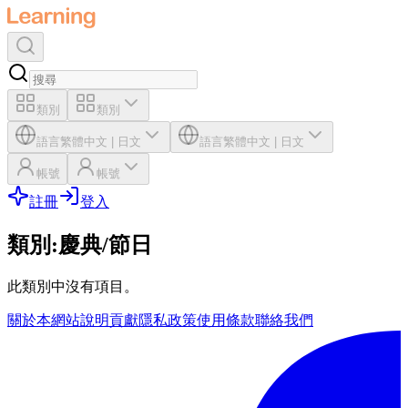
類別
類別
語言
繁體中文
|
日文
語言
繁體中文
|
日文
帳號
帳號
註冊
登入
類別
:
慶典/節日
此類別中沒有項目。
關於本網站
說明
貢獻
隱私政策
使用條款
聯絡我們