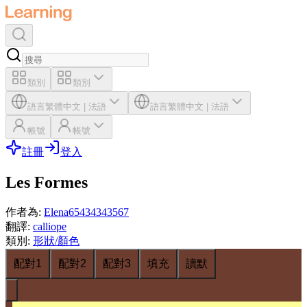
類別
類別
語言
繁體中文
|
法語
語言
繁體中文
|
法語
帳號
帳號
註冊
登入
Les Formes
作者為
:
Elena65434343567
翻譯
:
calliope
類別
:
形狀/顏色
配對1
配對2
配對3
填充
讀默