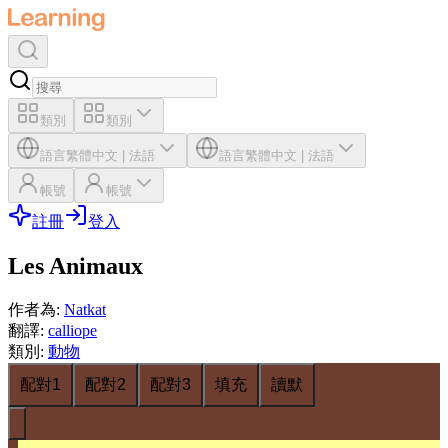
類別
類別
語言
繁體中文
|
法語
語言
繁體中文
|
法語
帳號
帳號
註冊
登入
Les Animaux
作者為
:
Natkat
翻譯
:
calliope
類別
:
動物
配對1
配對2
配對3
填充
讀默