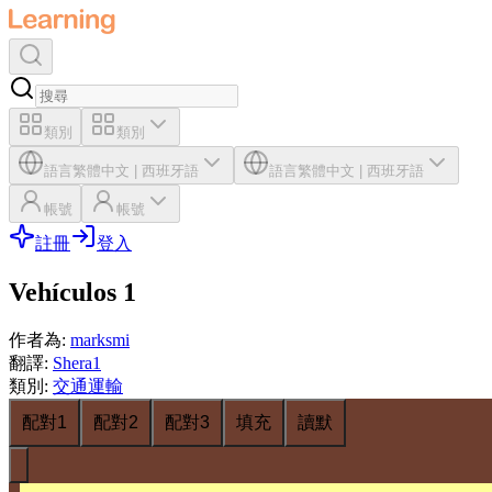
類別
類別
語言
繁體中文
|
西班牙語
語言
繁體中文
|
西班牙語
帳號
帳號
註冊
登入
Vehículos 1
作者為
:
marksmi
翻譯
:
Shera1
類別
:
交通運輸
配對1
配對2
配對3
填充
讀默