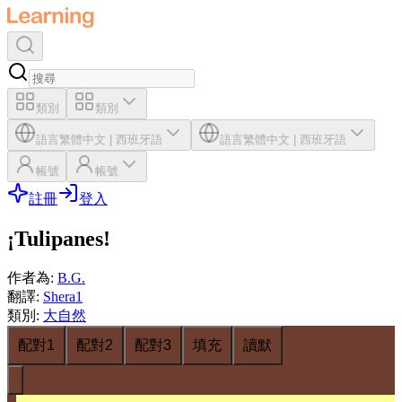
類別
類別
語言
繁體中文
|
西班牙語
語言
繁體中文
|
西班牙語
帳號
帳號
註冊
登入
¡Tulipanes!
作者為
:
B.G.
翻譯
:
Shera1
類別
:
大自然
配對1
配對2
配對3
填充
讀默