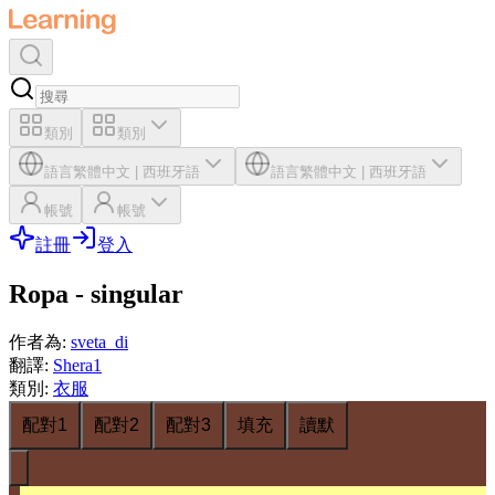
類別
類別
語言
繁體中文
|
西班牙語
語言
繁體中文
|
西班牙語
帳號
帳號
註冊
登入
Ropa - singular
作者為
:
sveta_di
翻譯
:
Shera1
類別
:
衣服
配對1
配對2
配對3
填充
讀默