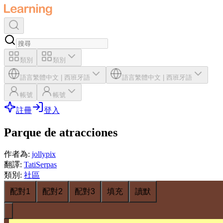
類別
類別
語言
繁體中文
|
西班牙語
語言
繁體中文
|
西班牙語
帳號
帳號
註冊
登入
Parque de atracciones
作者為
:
jollypix
翻譯
:
TatiSerpas
類別
:
社區
配對1
配對2
配對3
填充
讀默