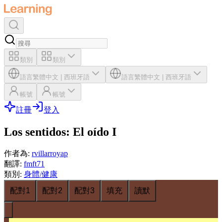
類別
類別
語言
繁體中文
|
西班牙語
語言
繁體中文
|
西班牙語
帳號
帳號
註冊
登入
Los sentidos: El oído I
作者為
:
rvillarroyap
翻譯
:
fmft71
類別
:
身體/健康
配對1
配對2
配對3
填充
讀默