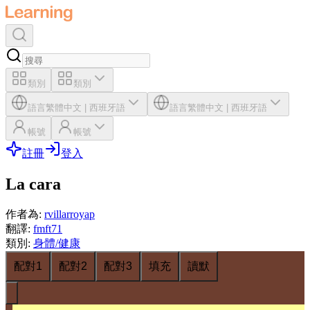
類別
類別
語言
繁體中文
|
西班牙語
語言
繁體中文
|
西班牙語
帳號
帳號
註冊
登入
La cara
作者為
:
rvillarroyap
翻譯
:
fmft71
類別
:
身體/健康
配對1
配對2
配對3
填充
讀默