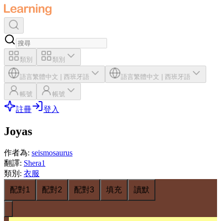
類別
類別
語言
繁體中文
|
西班牙語
語言
繁體中文
|
西班牙語
帳號
帳號
註冊
登入
Joyas
作者為
:
seismosaurus
翻譯
:
Shera1
類別
:
衣服
配對1
配對2
配對3
填充
讀默