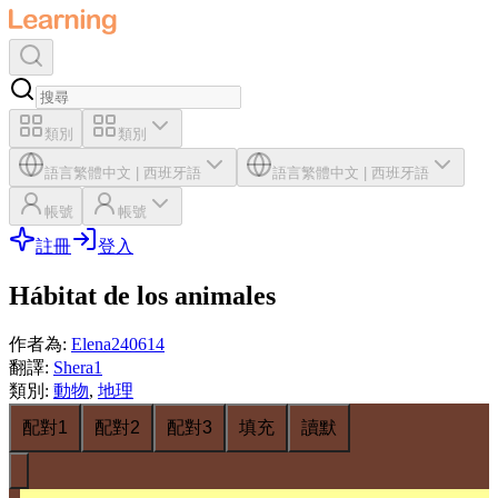
類別
類別
語言
繁體中文
|
西班牙語
語言
繁體中文
|
西班牙語
帳號
帳號
註冊
登入
Hábitat de los animales
作者為
:
Elena240614
翻譯
:
Shera1
類別
:
動物
,
地理
配對1
配對2
配對3
填充
讀默